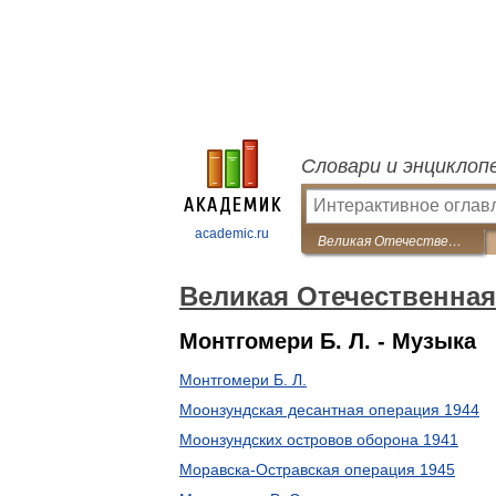
Словари и энциклоп
academic.ru
Великая Отечественная война 1941-1945: энциклопедия
Великая Отечественная
Монтгомери Б. Л. - Музыка
Монтгомери Б. Л.
Моонзундская десантная операция 1944
Моонзундских островов оборона 1941
Моравска-Остравская операция 1945